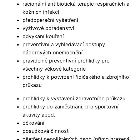
racionální antibiotická terapie respiračních a
kožních infekcí
předoperační vyšetření
výživové poradenství
odvykání kouření
preventivní a vyhledávací postupy
nádorových onemocnění
pravidelné preventivní prohlídky pro
všechny věkové kategorie
prohlídky k potvrzení řidičského a zbrojního
průkazu
prohlídky k vystavení zdravotního průkazu
prohlídky do zaměstnání, pro sportovní
aktivity apod.
očkování
posudková činnost
ošetření nepojištěných osob (přímo hrazená